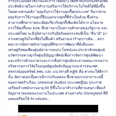
การประเมินผลใช้งานและการโฆษณา) เพื่อช่วยปรับปรุงหรือเพิ่ม
ประสิทธิภาพในการทำงานหรือการให้บริการเว็บไซต์ได้ดียิ่งขึ้น
โดยหากท่านคลิก “ยอมรับการใช้งานคุกกี้ทุกประเภท” ถือว่าท่าน
ยอมรับการใช้งานคุกกี้อื่นนอกจากคุกกี้ที่จำเป็นด้วย ซึ่งท่าน
สามารถศึกษารายละเอียดเกี่ยวกับคุกกี้เพิ่มเติมได้จาก นโยบาย
การใช้คุกกี้ของ ธปท. ที่กล่าวมาเป็นความท้าทายของรัฐบาล และ
ประเทศไทย จะมีภูมิสามารถรับมือกับผลกระทบที่เป็น “สึนามิ” มา
จากเศรษฐกิจโลกที่ยังไม่ฟื้นตัว หรืออาจเลวร้ายกว่าเดิม…. สภา
คณาจารย์สภาพนักงานศูนย์ศึกษาการพัฒนาที่ยั่งยืนและ
เศรษฐกิจพอเพียงศูนย์สาธารณประโยชน์และประชาสังคมศูนย์
นวัตกรรมทางธุรกิจศูนย์ปัญญาทัศน์เพื่อการจัดการศูนย์พัฒนา
และบริการด้านภาษาและการสื่อสารศูนย์ประสานคณะกรรมการ
จริยธรรมการวิจัยในมนุษย์ศูนย์คลังปัญญาและสารสนเทศ
สหกรณ์ออมทรัพย์ สพบ. และ แนวทางที่ eight คือ หากจะให้ดีกว่า
นั้น อัตราดอกเบี้ยควรมีการปรับลดลง ซึ่งช่วยบรรเทาภาระหนี้
ของภาคครัวเรือน. Universal Studios ประเทศญี่ปุ่น ประกาศ
เตรียมจ้างพนักงานอายุ 60 ปีขึ้นไป มาทำงานที่สวนสนุก เพื่อแก้
ปัญหาขาดแคลนแรงงานในประเทศ สวนทางกับ Disneyland ที่มี
แผนเตรียมใช้ AI แทนคน…