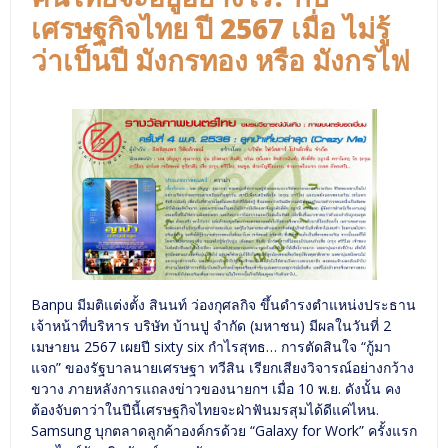
เศรษฐกิจไทย ปี 2567 เมื่อ ไม่รู้
ว่าเป็นปี มังกรทอง หรือ มังกรไฟ
Banpu มีมติแต่งตั้ง สินนท์ ว่องกุศลกิจ ขึ้นดำรงตำแหน่งประธาน
เจ้าหน้าที่บริหาร บริษัท บ้านปู จำกัด (มหาชน) มีผลในวันที่ 2
เมษายน 2567 เผยปี sixty six กำไรสุทธ… การตัดสินใจ “กู้มา
แจก” ของรัฐบาลนายเศรษฐา ทวีสิน เรียกเสียงวิจารณ์อย่างกว้าง
ขวาง ภายหลังการแถลงข่าวของนายกฯ เมื่อ 10 พ.ย. ดังนั้น คง
ต้องจับตาว่าในปีนี้เศรษฐกิจไทยจะฝ่าฟันมรสุมได้ดีแค่ไหน.
Samsung บุกตลาดลูกค้าองค์กรด้วย “Galaxy for Work” ครั้งแรก