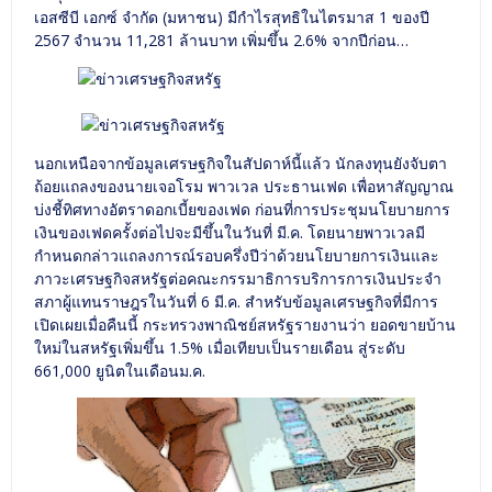
เอสซีบี เอกซ์ จำกัด (มหาชน) มีกำไรสุทธิในไตรมาส 1 ของปี
2567 จำนวน 11,281 ล้านบาท เพิ่มขึ้น 2.6% จากปีก่อน…
นอกเหนือจากข้อมูลเศรษฐกิจในสัปดาห์นี้แล้ว นักลงทุนยังจับตา
ถ้อยแถลงของนายเจอโรม พาวเวล ประธานเฟด เพื่อหาสัญญาณ
บ่งชี้ทิศทางอัตราดอกเบี้ยของเฟด ก่อนที่การประชุมนโยบายการ
เงินของเฟดครั้งต่อไปจะมีขึ้นในวันที่ มี.ค. โดยนายพาวเวลมี
กำหนดกล่าวแถลงการณ์รอบครึ่งปีว่าด้วยนโยบายการเงินและ
ภาวะเศรษฐกิจสหรัฐต่อคณะกรรมาธิการบริการการเงินประจำ
สภาผู้แทนราษฎรในวันที่ 6 มี.ค. สำหรับข้อมูลเศรษฐกิจที่มีการ
เปิดเผยเมื่อคืนนี้ กระทรวงพาณิชย์สหรัฐรายงานว่า ยอดขายบ้าน
ใหม่ในสหรัฐเพิ่มขึ้น 1.5% เมื่อเทียบเป็นรายเดือน สู่ระดับ
661,000 ยูนิตในเดือนม.ค.