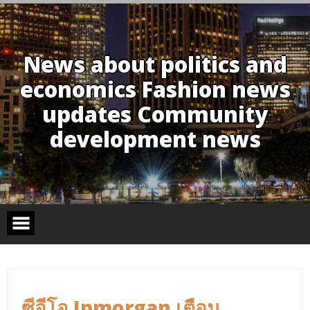
Skip
to
content
News about politics and
economics Fashion news
updates Community
development news
ซีอีโอ Jpmorgan เตือน