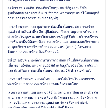
วศศิชา หมดมลทิล. ท่องเที่ยวโดยชุมชน วิถีสู่ความยั่งยืน.
ศูนย์วิจัยธนาคารออมสิน. “Lifetime Warranty” แนวโน้มกลยุทธ์
การบริการหลังการขาย ที่สำคัญที่สุ…
การสร้างคุณค่าและมูลค่าการท่องเที่ยวโดยชุมชน การสร้าง
คุณค่า ผ่านสินค้าที่ระลึก. คู่มือพัฒนาศักยภาพบุคลากรด้านการ
ท่องเที่ยวในชุมชน. มหาวิทยาลัยราชภัฏบุรีรัมย์. องค์การบริหาร
การพัฒนาพื้นที่พิเศษเพื่อการท่องเที่ยว และ คณะสังคมวิทยาและ
มานุษยวิทยา มหาวิทยาลัยธรรมศาสตร์. (ม.ป.ป.). โครงการ
ต้นแบบการท่องเที่ยวเชิงสร้างสรรค์.
ปีที่ 21 ฉบับที่ 2. องค์การบริหารการพัฒนาพื้นที่พิเศษเพื่อการท่อง
เที่ยวอย่างยั่งยืน. แนวทางปฏิบัติสำหรับผู้เกี่ยวข้องในการพัฒนา
และส่งเสริมการท่องเที่ยวโดยชุมชน. สมบัติ ประจญศานต์.
การท่องเที่ยวแห่งประเทศไทย. “9 แนวโน้มใหม่ในอนาคตการ
ท่องเที่ยว”. สภาการท่องเที่ยวอย่างยั่งยืนระดับโลก.
เจษฎา ความคุ้นเคย และ ชวลีย์ ณ ถลาง. การศึกษาส่วนประสม
ทางการตลาดของการท่องเที่ยวเชิงวัฒนธรรม กลุ่มจังหวัดภาค
กลางปริมณฑล. วารสารมนุษยศาสตร์และสังคมศาสตร์.
มหาวิทยาลัยราชพฤกษ์ ปีที่ eight ฉบับที่ three.