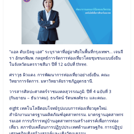
“แอล ดับเบิลยู เอส” ระบุราคาที่อยู่อาศัยในพื้นที่กรุงเทพฯ… เจนจี
รา อักษรพิมพ. กลยุทธ์การจัดการท่องเที่ยวโดยชุมชนแบบยั่งยืน
ในจังหวัดนครราชสีมา ปีที่ 12 ฉบับที่ three.
ศราวุธ ผิวแดง. การพัฒนาการท่องเที่ยวอย่างยั่งยืน. คณะ
วิทยาการจัดการ. มหาวิทยาลัยราชภัฏอุดรธานี.
วารสารศิลปะศาสตร์ราชมงคลสุวรรณภูมิ. ปีที่ 4 ฉบับที่ 3
(กันยายน – ธันวาคม). ธนรัตน์ รัตนพงศ์ธระ และคณะ.
eight เทคโนโลยีตอบโจทย์รูปแบบการท่องเที่ยวยุคใหม่.
สำนักงานมาตรฐานผลิตภัณฑ์อุตสาหกรรม. มาตรฐานอุตสาหกร
รมเอส การบริการหมู่บ้านอุตสาหกรรมสร้างสรรค์เพื่อการท่อง
เที่ยว. สภาขับเคลื่อนการปฏิรูปประเทศด้านเศรษฐกิจ. การปฏิรูป
เศรษฐกิจเชิงสร้างสรรค์และเชิงวัฒนธรรม.