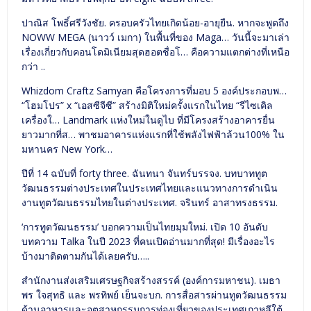
ปาณิส โพธิ์ศรีวังชัย. ครอบครัวไทยเกิดน้อย-อายุยืน. หากจะพูดถึง
NOWW MEGA (นาวว์ เมกา) ในพื้นที่ของ Maga… วันนี้จะมาเล่า
เรื่องเกี่ยวกับคอนโดมิเนียมสุดฮอตชื่อโ… คือความแตกต่างที่เหนือ
กว่า ..
Whizdom Craftz Samyan คือโครงการที่มอบ 5 องค์ประกอบพ…
“โฮมโปร” x “เอสซีจีซี” สร้างมิติใหม่ครั้งแรกในไทย “รีไซเคิล
เครื่องใ… Landmark แห่งใหม่ในดูไบ ที่มีโครงสร้างอาคารยื่น
ยาวมากที่ส… พาชมอาคารแห่งแรกที่ใช้พลังไฟฟ้าล้วน100% ใน
มหานคร New York…
ปีที่ 14 ฉบับที่ forty three. ฉันทนา จันทร์บรรจง. บทบาททูต
วัฒนธรรมต่างประเทศในประเทศไทยและแนวทางการดำเนิน
งานทูตวัฒนธรรมไทยในต่างประเทศ. จรินทร์ อาสาทรงธรรม.
‘การทูตวัฒนธรรม’ บอกความเป็นไทยมุมใหม่. เปิด 10 อันดับ
บทความ Talka ในปี 2023 ที่คนเปิดอ่านมากที่สุด! มีเรื่องอะไร
บ้างมาติดตามกันได้เลยครับ…..
สำนักงานส่งเสริมเศรษฐกิจสร้างสรรค์ (องค์การมหาชน). เมธา
พร ใจสุทธิ และ พรทิพย์ เย็นจะบก. การสื่อสารผ่านทูตวัฒนธรรม
ด้านอาหารและอุตสาหกรรมการท่องเที่ยวของประเทศเกาหลีใต้.