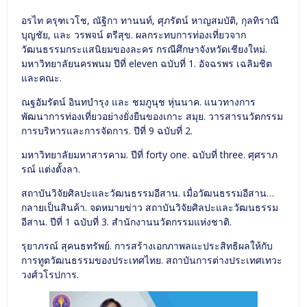
อรไท ครุฑเวโช, ณัฐิกา ทานนท์, ศุภรัตน์ หาญสมบัติ, กุลทิราณี
บุญชัย, และ วรพจน์ ตรีสุข. ผลกระทบการท่องเที่ยวจาก
วัฒนธรรมกระแสนิยมของละคร กรณีศึกษาจังหวัดเชียงใหม่.
มหาวิทยาลัยนครพนม ปีที่ eleven ฉบับที่ 1. อัจฉรพร เฉลิมชิต
และคณะ.
ณฐอัมรัตน์ อินทบำรุง และ ชมภูนุช หุ่นนาค. แนวทางการ
พัฒนาการท่องเที่ยวอย่างยั่งยืนของเกาะ สมุย. วารสารนวัตกรรม
การบริหารและการจัดการ. ปีที่ 9 ฉบับที่ 2.
มหาวิทยาลัยมหาสารคาม. ปีที่ forty one. ฉบับที่ three. ศุศราภ
รณ์ แต่งตั้งลา.
สถาบันวิจัยศิลปะและวัฒนธรรมอีสาน. เมื่อวัฒนธรรมอีสาน…
กลายเป็นสินค้า. จดหมายข่าว สถาบันวิจัยศิลปะและวัฒนธรรม
อีสาน. ปีที่ 1 ฉบับที่ 3. สำนักงานนวัตกรรมแห่งชาติ.
รุยาภรณ์ สุคนธทรัพย์. การสร้างเอกภาพลแะประสิทธิผลให้กับ
การทูตวัฒนธรรมของประเทศไทย. สถาบันการต่างประเทศเทวะ
วงศ์วโรปการ.