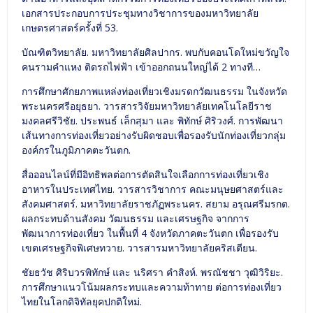
เอกสารประกอบการประชุมทางวิชาการของมหาวิทยาลัย
เกษตรศาสตร์ครั้งที่ 53.
บัณฑิตวิทยาลัย. มหาวิทยาลัยศิลปากร. พบกับคอนโดใหม่ขวัญใจ
คนรามคำแหง ติดรถไฟฟ้า เข้าออกถนนใหญ่ได้ 2 ทางที…
การศึกษาศักยภาพแหล่งท่องเที่ยวเชิงมรดกวัฒนธรรม ในจังหวัด
พระนครศรีอยุธยา. วารสารวิจัยมหาวิทยาลัยเทคโนโลยีราช
มงคลศรีวิชัย. ประพนธ์ เล็กสุมา และ พิทักษ์ ศิริวงศ์. การพัฒนา
เส้นทางการท่องเที่ยวอย่างรับผิดชอบเพื่อรองรับนักท่องเที่ยวกลุ่ม
องค์กรในภูมิภาคตะวันตก.
สื่อออนไลน์ที่มีอิทธิพลต่อการตัดสินใจเลือกการท่องเที่ยวเชิง
อาหารในประเทศไทย. วารสารวิชาการ คณะมนุษยศาสตร์และ
สังคมศาสตร์. มหาวิทยาลัยราชภัฏพระนคร. สยาม อรุณศรีมรกต.
ผลกระทบด้านสังคม วัฒนธรรม และเศรษฐกิจ จากการ
พัฒนาการท่องเที่ยว ในพื้นที่ 4 จังหวัดภาคตะวันตก เพื่อรองรับ
เขตเศรษฐกิจพิเศษทวาย. วารสารมหาวิทยาลัยคริสเตียน.
ชัยธวัช ศิริบวรพิทักษ์ และ นริศรา คำสิงห์. พรณัชชา วุฒิวิริยะ.
การศึกษาแนวโน้มผลกระทบและความท้าทาย ต่อการท่องเที่ยว
ไทยในโลกดิจิทัลยุคปกติใหม่.