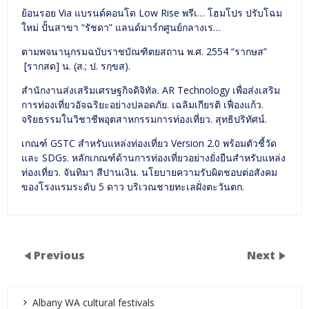
ย้อนรอย Via แบรนด์คอนโด Low Rise พรีเ… โฮมโปร ปรับโฉม
ใหม่ ปั้นสาขา “รัชดา” แลนด์มาร์กศูนย์กลางเร…
ตามพจนานุกรมฉบับราชบัณฑิตยสถาน พ.ศ. 2554 “รากษส”
[รากสด] น. (ส.; ป. รกฺขส).
สำนักงานส่งเสริมเศรษฐกิจดิจิทัล. AR Technology เพื่อส่งเสริม
การท่องเที่ยวอัจฉริยะอย่างปลอดภัย. เฉลิมเกียรติ เฟื่องแก้ว.
จริยธรรมในวิชาชีพอุตสาหกรรมการท่องเที่ยว. สุทธิปริทัศน์.
เกณฑ์ GSTC สำหรับแหล่งท่องเที่ยว Version 2.0 พร้อมตัวชี้วัด
และ SDGs. หลักเกณฑ์ด้านการท่องเที่ยวอย่างยั่งยืนสำหรับแหล่ง
ท่องเที่ยว. จันทิมา สีปานเงิน. นโยบายความรับผิดชอบต่อสังคม
ของโรงแรมระดับ 5 ดาว บริเวณชายทะเลฝั่งตะวันตก.
Previous
Next
Albany WA cultural festivals