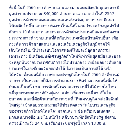
ทั้งนี้ ในปี 2566 การค้าชายแดนและผ่านแดนจังหวัดมุกดาหารมี
มูลค่ารวมประมาณ 340,000 ล้านบาท และคาดว่าในปี 2567
มูลค่าการค้าชายแดนและผ่านแดนจังหวัดมุกดาหารจะมีแนว
โน้มเติบโตขึ้น และการจัดงานในครั้งนี้ คาดว่าจะสร้างมูลค่าไม่
ต่ำกว่า 10 ล้านบาท และกรมการค้าต่างประเทศมีแผนจะจัดงาน
มหกรรมการค้าชายแดนที่ติดกับประเทศเพื่อนบ้านด้านอื่นๆ เพื่อ
กระตุ้นการค้าชายแดน และส่งเสริมเศรษฐกิจในภูมิภาคให้
เติบโตต่อไป. นี่น่าจะเป็นโอกาสทองที่ไทยจะมีอุตสาหกรรม
เฉพาะทาง มีเครื่องยนต์เศรษฐกิจตัวใหม่ที่เท่าทันยุคสมัย และอาจ
จะหลุดพ้นจากประเทศกับดักรายได้ปานกลาง เหมือนอย่างที่หลาย
ประเทศในเอเชียตะวันออกทำได้ ไม่ว่าจะเป็นเกาหลีใต้ หรือ
ไต้หวัน. ทั้งหมดนี้คือ ภาพของเศรษฐกิจไทยในปี 2566 สิ่งที่ท่านผู้
ว่าการ เป็นห่วงมากก็คือการทำมาตรการที่สร้างภาระหนี้เพิ่มให้
กับคนเป็นหนี้ เช่น การพักหนี้ เพราะ ภาระหนี้ไม่ได้หายไปไหน
หนี้ทุกบาททุกสตางค์ยังอยู่ครบ แต่จะเพิ่มภาระหนี้มากขึ้นใน
อนาคต. และนี่คือตัวแทนสื่อมวลชนที่ “ทีมเศรษฐกิจ หนังสือพิมพ์
ไทยรัฐ” เข้าสอบถามและขอให้ช่วยคัดสรร “นโยบายเศรษฐกิจ
ของพรรคก้าวไกลที่โดนใจ” มาคนละ 1 ข้อ พร้อมขอเหตุผล…
ผกก.สน.บางซื่อ เผย ไม่หนักใจ คดีปาประทัดยักษ์ไทยรัฐ ส่งสาย
ตรวจเฝ้าระวัง 24 ช.ม. เรียกประชุมพรุ่งนี้ เวลา 13.30 น.