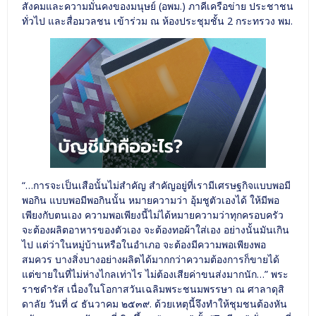
สังคมและความมั่นคงของมนุษย์ (อพม.) ภาคีเครือข่าย ประชาชน
ทั่วไป และสื่อมวลชน เข้าร่วม ณ ห้องประชุมชั้น 2 กระทรวง พม.
“…การจะเป็นเสือนั้นไม่สำคัญ สำคัญอยู่ที่เรามีเศรษฐกิจแบบพอมี
พอกิน แบบพอมีพอกินนั้น หมายความว่า อุ้มชูตัวเองได้ ให้มีพอ
เพียงกับตนเอง ความพอเพียงนี้ไม่ได้หมายความว่าทุกครอบครัว
จะต้องผลิตอาหารของตัวเอง จะต้องทอผ้าใส่เอง อย่างนั้นมันเกิน
ไป แต่ว่าในหมู่บ้านหรือในอำเภอ จะต้องมีความพอเพียงพอ
สมควร บางสิ่งบางอย่างผลิตได้มากกว่าความต้องการก็ขายได้
แต่ขายในที่ไม่ห่างไกลเท่าไร ไม่ต้องเสียค่าขนส่งมากนัก…” พระ
ราชดำรัส เนื่องในโอกาสวันเฉลิมพระชนมพรรษา ณ ศาลาดุสิ
ดาลัย วันที่ ๔ ธันวาคม ๒๕๓๙. ด้วยเหตุนี้จึงทำให้ชุมชนต้องหัน