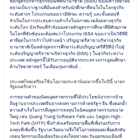
หลักสูตรบริหารธุรกิจบัณฑิตนานาชาติ (IBBA) ของมหาวิทยาลัย
สยามเป็นรากฐานที่มั่นคงสำหรับนักศึกษาที่สนใจในโลกธุรกิจ
ระดับต่างๆ โปรแกรมของเรามีทักษะ ความรู้ และขั้นตอนที่
จำเป็นในการประสบความสำเร็จในสภาพแวดล้อมทางธุรกิจ
ระดับโลก นักเรียนที่กำลังมองหาหลักสูตรการศึกษาที่มีศักยภาพ
ในโลกที่ซับซ้อนจะต้องพบว่าโปรแกรม IBBA ของเราเป็นวิธีที่มี
ค่าที่สุดในการก้าวไปข้างหน้า ปริญญาตรีสาขาบริหารธุรกิจ
นานาชาติเป็นหลักสูตรการศึกษาระดับปริญญาตรีสี่ปีที่นำไปสู่
ระดับปริญญาตรีสาขาบริหารธุรกิจ (BBA) ) ในธุรกิจระหว่าง
ประเทศ หลักสูตรนี้ได้รับการอนุมัติจากกระทรวงการอุดมศึกษา
ด้านวิทยาศาสตร์ ในเดือนกุมภาพันธ์…
ประเทศไทยเตรียมใช้นโยบายประชานิยมมากขึ้นในปีนี้ นายก
รัฐมนตรีกล่าว
การขยายตัวของนิคมอุตสาหกรรมที่ได้ประโยชน์จากการย้าย
ถิ่นฐานจากประเทศจีนจากสงครามการค้าสหรัฐฯ-จีน ซึ่งตอกย้ำ
ความสำเร็จในการดึงดูดการลงทุนในนิคมอุตสาหกรรมขนาด
ใหญ่ เช่น Quang Trung Software Park และ Saigon High-
Tech Park (SHTP) ซึ่งกำลังเตรียมขยายพื้นที่เพื่อรองรับการ
ลงทุนที่เพิ่มขึ้น รัฐบาลเวียดนามจึงใช้โอกาสต่อยอดเพื่อผลักดัน
เขตนวัตกรรมเมืองอัจฉริยะแห่งใหม่ทางตะวันออกของเมืองที่