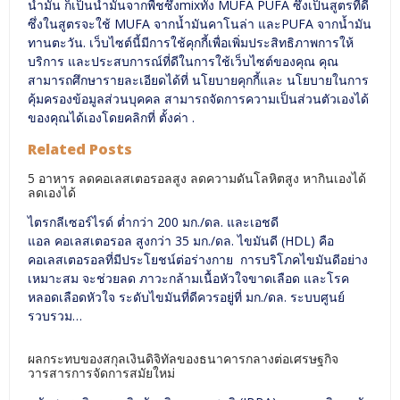
น้ำมัน ก็เป็นน้ำมันจากพืชซึ่งmixทั้ง MUFA PUFA ซึ่งเป็นสูตรที่ดี
ซึ่งในสูตรจะใช้ MUFA จากน้ำมันคาโนล่า และPUFA จากน้ำมัน
ทานตะวัน. เว็บไซต์นี้มีการใช้คุกกี้เพื่อเพิ่มประสิทธิภาพการให้
บริการ และประสบการณ์ที่ดีในการใช้เว็บไซต์ของคุณ คุณ
สามารถศึกษารายละเอียดได้ที่ นโยบายคุกกี้และ นโยบายในการ
คุ้มครองข้อมูลส่วนบุคคล สามารถจัดการความเป็นส่วนตัวเองได้
ของคุณได้เองโดยคลิกที่ ตั้งค่า .
Related Posts
5 อาหาร ลดคอเลสเตอรอลสูง ลดความดันโลหิตสูง หากินเองได้
ลดเองได้
ไตรกลีเซอร์ไรด์ ต่ำกว่า 200 มก./ดล. และเอชดี
แอล คอเลสเตอรอล สูงกว่า 35 มก./ดล. ไขมันดี (HDL) คือ
คอเลสเตอรอลที่มีประโยชน์ต่อร่างกาย การบริโภคไขมันดีอย่าง
เหมาะสม จะช่วยลด ภาวะกล้ามเนื้อหัวใจขาดเลือด และโรค
หลอดเลือดหัวใจ ระดับไขมันที่ดีควรอยู่ที่ มก./ดล. ระบบศูนย์
รวบรวม…
ผลกระทบของสกุลเงินดิจิทัลของธนาคารกลางต่อเศรษฐกิจ
วารสารการจัดการสมัยใหม่