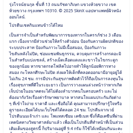
รุ่งโรจน์ธนกุล ชั้นที่ 13 ถนนรัชดาภิเษก แขวงห้วยขวาง เขต
ห้วยขวาง กรุงเทพฯ 10310. © 2025 SkinX แอปหาแพทย์ผิวหนัง
ออนไลน์.
โปรตีนเชคกินแทนข้าวได้ไหม
เป็นสารจำเป็นสำหรับพัฒนาการของทารกในครรภ์ช่วง 3 เดือน
แรก เนื่องจากมีส่วนช่วยให้สร้างตัวอ่อน ป้องกันความผิดปกติของ
ระบบประสาท ป้องกันภาวะไม่มีเนื้อสมอง, ป้องกันภาวะ
ไขสันหลังไม่ปิด, ซ่อมแซมพันธุกรรม, ควบคุมการสร้างกรดอะมิ
โนสำหรับแบ่งเซลล์, สร้างเม็ดเลือดแดงและขาวในไขกระดูก
ของลูกน้อย หากขาดกรดโฟลิคไปอาจทำให้ลูกน้อยพิการทาง
สมอง กะโหลกศีรษะไม่ปิด ส่งผลให้เด็กที่คลอดออกมามีอายุอยู่ได้
ไม่เกิน 24 ชม. การมีประกันสุขภาพติดตัวไว้ก็ถือเป็นการลงทุนใน
เรื่องสุขภาพที่ดีในระยะยาว เป็นการวางแผนล่วงหน้าว่าหากเกิด
เจ็บป่วยในอนาคตจะได้ไม่ต้องลำบากคนในครอบครัว และไม่
ต้องมากังวัลเรื่องค่ารักษาพยาบาล หากสนใจแผนประกันภัยต่าง
ๆ ที่เข้าใจง่าย ราคาดี และเชื่อถือได้ คุณสามารถปรึกษารู้ใจหรือ
ดูรายละเอียดได้บนเว็บไซต์ได้ตลอด 24 ชม. โปรตีนจากเวย์
โปรตีนนมเจ้าเก่า และ โพแทสเซียม เคซิเนท ซึ่งก็คือเคซีนที่ผ่าน
เทคนิคทางวิทยาศาสต์มาแล้ว เพื่อเป็นโปรตีนที่ทำหน้าที่เป็นส่วน
เติมเต็มของสูตรนี้ ก็ปริมาณอยู่ที่ 9.4 กรัม ก็ใช้ได้เหมือนกันนะคะ