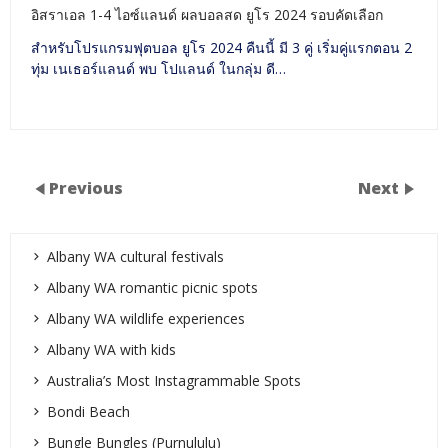
อิสราเอล 1-4 ไอซ์แลนด์ ผลบอลสด ยูโร 2024 รอบคัดเลือก
สำหรับโปรแกรมฟุตบอล ยูโร 2024 คืนนี้ มี 3 คู่ เริ่มคู่แรกตอน 2
ทุ่ม เนเธอร์แลนด์ พบ โปแลนด์ ในกลุ่ม ดี…
Previous
Next
Albany WA cultural festivals
Albany WA romantic picnic spots
Albany WA wildlife experiences
Albany WA with kids
Australia’s Most Instagrammable Spots
Bondi Beach
Bungle Bungles (Purnululu)