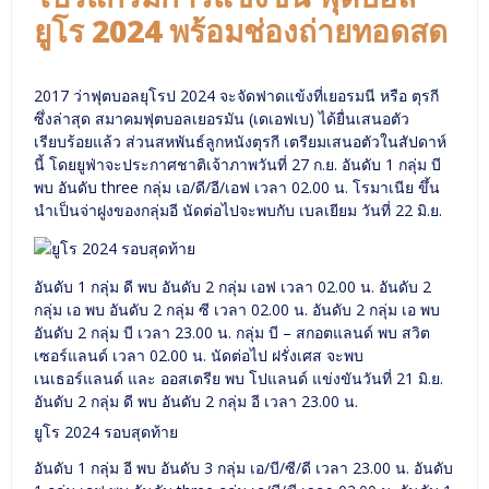
ยูโร 2024 พร้อมช่องถ่ายทอดสด
2017 ว่าฟุตบอลยุโรป 2024 จะจัดฟาดแข้งที่เยอรมนี หรือ ตุรกี
ซึ่งล่าสุด สมาคมฟุตบอลเยอรมัน (เดเอฟเบ) ได้ยื่นเสนอตัว
เรียบร้อยแล้ว ส่วนสหพันธ์ลูกหนังตุรกี เตรียมเสนอตัวในสัปดาห์
นี้ โดยยูฟ่าจะประกาศชาติเจ้าภาพวันที่ 27 ก.ย. อันดับ 1 กลุ่ม บี
พบ อันดับ three กลุ่ม เอ/ดี/อี/เอฟ เวลา 02.00 น. โรมาเนีย ขึ้น
นำเป็นจ่าฝูงของกลุ่มอี นัดต่อไปจะพบกับ เบลเยียม วันที่ 22 มิ.ย.
อันดับ 1 กลุ่ม ดี พบ อันดับ 2 กลุ่ม เอฟ เวลา 02.00 น. อันดับ 2
กลุ่ม เอ พบ อันดับ 2 กลุ่ม ซี เวลา 02.00 น. อันดับ 2 กลุ่ม เอ พบ
อันดับ 2 กลุ่ม บี เวลา 23.00 น. กลุ่ม บี – สกอตแลนด์ พบ สวิต
เซอร์แลนด์ เวลา 02.00 น. นัดต่อไป ฝรั่งเศส จะพบ
เนเธอร์แลนด์ และ ออสเตรีย พบ โปแลนด์ แข่งขันวันที่ 21 มิ.ย.
อันดับ 2 กลุ่ม ดี พบ อันดับ 2 กลุ่ม อี เวลา 23.00 น.
ยูโร 2024 รอบสุดท้าย
อันดับ 1 กลุ่ม อี พบ อันดับ 3 กลุ่ม เอ/บี/ซี/ดี เวลา 23.00 น. อันดับ