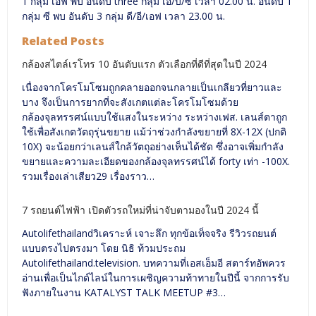
1 กลุ่ม เอฟ พบ อันดับ three กลุ่ม เอ/บี/ซี เวลา 02.00 น. อันดับ 1
กลุ่ม ซี พบ อันดับ 3 กลุ่ม ดี/อี/เอฟ เวลา 23.00 น.
Related Posts
กล้องสไตล์เรโทร 10 อันดับแรก ตัวเลือกที่ดีที่สุดในปี 2024
เนื่องจากโครโมโซมถูกคลายออกจนกลายเป็นเกลียวที่ยาวและ
บาง จึงเป็นการยากที่จะสังเกตแต่ละโครโมโซมด้วย
กล้องจุลทรรศน์แบบใช้แสงในระหว่าง ระหว่างเฟส. เลนส์ตาถูก
ใช้เพื่อสังเกตวัตถุรุ่นขยาย แม้ว่าช่วงกำลังขยายที่ 8X-12X (ปกติ
10X) จะน้อยกว่าเลนส์ใกล้วัตถุอย่างเห็นได้ชัด ซึ่งอาจเพิ่มกำลัง
ขยายและความละเอียดของกล้องจุลทรรศน์ได้ forty เท่า -100X.
รวมเรื่องเล่าเสียว29 เรื่องราว…
7 รถยนต์ไฟฟ้า เปิดตัวรถใหม่ที่น่าจับตามองในปี 2024 นี้
Autolifethailandวิเคราะห์ เจาะลึก ทุกข้อเท็จจริง รีวิวรถยนต์
แบบตรงไปตรงมา โดย นิธิ ท้วมประถม
Autolifethailand.television. บทความที่เอสเอ็มอี สตาร์ทอัพควร
อ่านเพื่อเป็นไกด์ไลน์ในการเผชิญความท้าทายในปีนี้ จากการรับ
ฟังภายในงาน KATALYST TALK MEETUP #3…