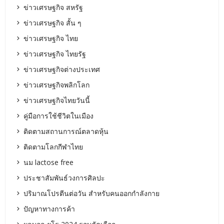
ข่าวเศรษฐกิจ สหรัฐ
ข่าวเศรษฐกิจ สั้น ๆ
ข่าวเศรษฐกิจ ไทย
ข่าวเศรษฐกิจ ไทยรัฐ
ข่าวเศรษฐกิจต่างประเทศ
ข่าวเศรษฐกิจพลิกโลก
ข่าวเศรษฐกิจไทยวันนี้
คู่มือการใช้ชีวิตในเมือง
ติดตามสถานการณ์ตลาดหุ้น
ติดตามโลกกีฬาไทย
นม lactose free
ประชาสัมพันธ์วงการศิลปะ
ปริมาณโปรตีนต่อวัน สำหรับคนออกกำลังกาย
ปัญหาทางการค้า