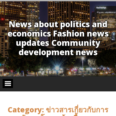
Skip
to
content
News about politics and
economics Fashion news
updates Community
development news
Category:
ข่าวสารเกี่ยวกับการ