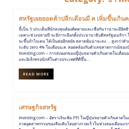
สหรัฐเผยยอดค้าปลีกเดือนมี ค เพิ่มขึ้นเก
นี้เป็น 5 ประเด็นที่นักลงทุนต้องติดตามและเชื่อกันว่าน่าจะมีอ
เฉพาะช่วงปลายปี จะมีการเลือกตั้งประธานาธิบดีสหรัฐอเมริกา โ
จะขึ้นถ้าไบเดน ได้เป็นต่ออีกสมัย ตลาดหุ้นน่าจะลง … สูงกว่าต
ระดับ zero.4% ในเดือนม.ค. สอดคล้องกับตัวเลขคาดการณ์ของนั
Investing.com – การส่งออกของญี่ปุ่นขยายตัวเกินคาดในเดือ
และอิเล็กทรอนิกส์ในต่างประเทศที่ดีขึ้น…
READ MORE
เศรษฐกิจสหรัฐ
Investing.com – อัตราเงินเฟ้อ PPI ในญี่ปุ่นขยายตัวเกินคาดใ
ภาคอุตสาหกรรมของจีนเติบโตอย่างรวดเร็วในช่วงสองเดือนแรกข