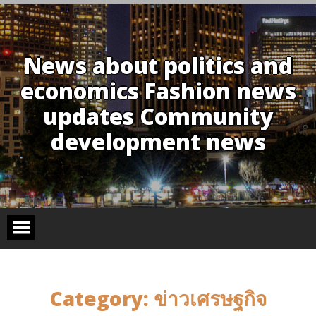
Skip
to
content
News about politics and
economics Fashion news
updates Community
development news
Category:
ข่าวเศรษฐกิจ