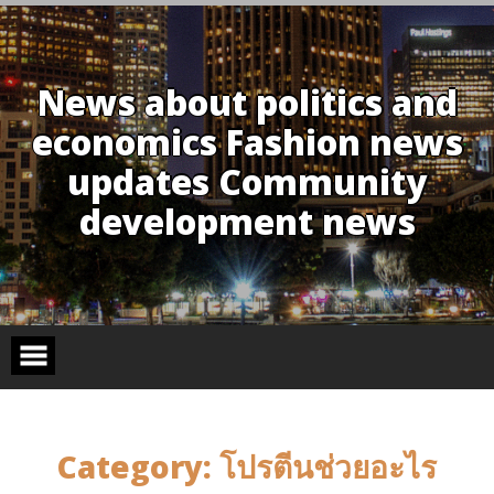
Skip
to
content
News about politics and
economics Fashion news
updates Community
development news
Category:
โปรตีนช่วยอะไร